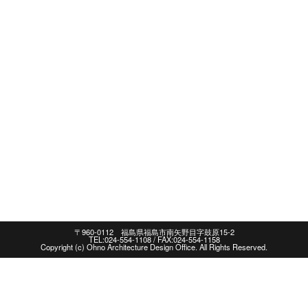
〒960-0112 福島県福島市南矢野目字鼓原15-2
TEL:024-554-1108 / FAX:024-554-1158
Copyright (c) Ohno Architecture Design Office. All Rights Reserved.